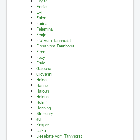
Edgar
Ennie
Evi
Falea
Farina
Felemina
Fenja
Fibi vom Tannhorst
Fiona vom Tannhorst
Flora
Foxy
Frida
Galeena
Giovanni
Haida
Hanno
Haroun
Helena
Helmi
Henning
Sir Henry
Juli
Kasper
Laika
Lieselotte vom Tannhorst