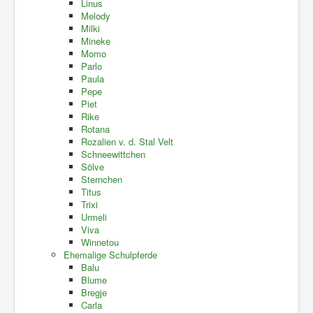
Linus
Melody
Milki
Mineke
Momo
Parlo
Paula
Pepe
Piet
Rike
Rotana
Rozalien v. d. Stal Velt
Schneewittchen
Sölve
Sternchen
Titus
Trixi
Urmeli
Viva
Winnetou
Ehemalige Schulpferde
Balu
Blume
Bregje
Carla