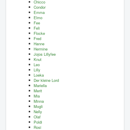
Chicco
Condor
Emma
Elmo
Fee
Feli
Flocke
Fred
Hanne
Hermine
Jojos Lillyfee
Knut
Leo
Lilly
Loeka
Der kleine Lord
Mariella
Merit
Mia
Minna
Mogli
Nelly
Olaf
Poldi
Rosi