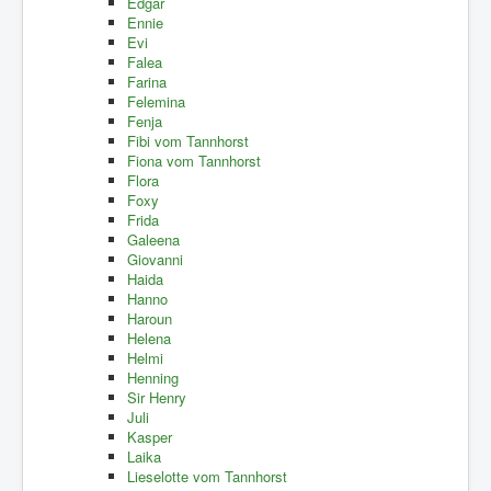
Edgar
Ennie
Evi
Falea
Farina
Felemina
Fenja
Fibi vom Tannhorst
Fiona vom Tannhorst
Flora
Foxy
Frida
Galeena
Giovanni
Haida
Hanno
Haroun
Helena
Helmi
Henning
Sir Henry
Juli
Kasper
Laika
Lieselotte vom Tannhorst