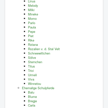
Linus
Melody
Milki
Mineke
Momo
Parlo
Paula
Pepe
Piet
Rike
Rotana
Rozalien v. d. Stal Velt
Schneewittchen
Sölve
Sternchen
Titus
Trixi
Urmeli
Viva
Winnetou
Ehemalige Schulpferde
Balu
Blume
Bregje
Carla