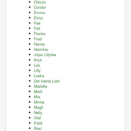
Chicco
Condor
Emma
Elmo
Fee
Feli
Flocke
Fred
Hanne
Hermine
Jojos Lillyfee
Knut
Leo
Lilly
Loeka
Der kleine Lord
Mariella
Merit
Mia
Minna
Mogli
Nelly
Olaf
Poldi
Rosi