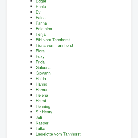
Edgar
Ennie
Evi
Falea
Farina
Felemina
Fenja
Fibi vom Tannhorst
Fiona vom Tannhorst
Flora
Foxy
Frida
Galeena
Giovanni
Haida
Hanno
Haroun
Helena
Helmi
Henning
Sir Henry
Juli
Kasper
Laika
Lieselotte vom Tannhorst