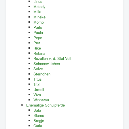
Linus
Melody
Milki
Mineke
Momo
Parlo
Paula
Pepe
Piet
Rike
Rotana
Rozalien v. d. Stal Velt
Schneewittchen
Sölve
Sternchen
Titus
Trixi
Urmeli
Viva
Winnetou
Ehemalige Schulpferde
Balu
Blume
Bregje
Carla