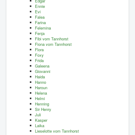
Edgar
Ennie
Evi
Falea
Farina
Felemina
Fenja
Fibi vom Tannhorst
Fiona vom Tannhorst
Flora
Foxy
Frida
Galeena
Giovanni
Haida
Hanno
Haroun
Helena
Helmi
Henning
Sir Henry
Juli
Kasper
Laika
Lieselotte vom Tannhorst