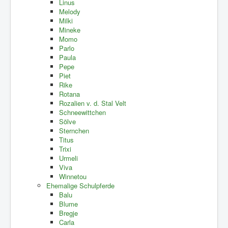
Linus
Melody
Milki
Mineke
Momo
Parlo
Paula
Pepe
Piet
Rike
Rotana
Rozalien v. d. Stal Velt
Schneewittchen
Sölve
Sternchen
Titus
Trixi
Urmeli
Viva
Winnetou
Ehemalige Schulpferde
Balu
Blume
Bregje
Carla