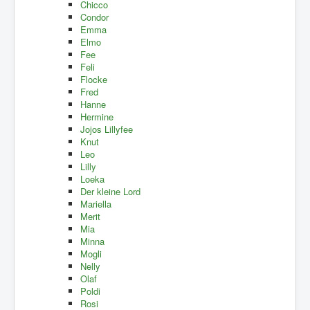
Chicco
Condor
Emma
Elmo
Fee
Feli
Flocke
Fred
Hanne
Hermine
Jojos Lillyfee
Knut
Leo
Lilly
Loeka
Der kleine Lord
Mariella
Merit
Mia
Minna
Mogli
Nelly
Olaf
Poldi
Rosi