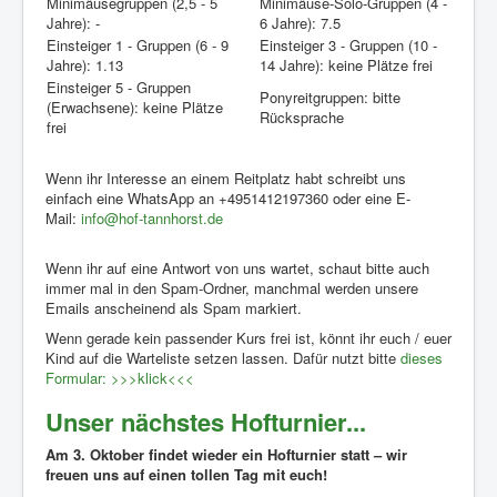
Minimäusegruppen (2,5 - 5
Minimäuse-Solo-Gruppen (4 -
Jahre): -
6 Jahre): 7.5
Einsteiger 1 - Gruppen (6 - 9
Einsteiger 3 - Gruppen (10 -
Jahre): 1.13
14 Jahre): keine Plätze frei
Einsteiger 5 - Gruppen
Ponyreitgruppen: bitte
(Erwachsene): keine Plätze
Rücksprache
frei
Wenn ihr Interesse an einem Reitplatz habt schreibt uns
einfach eine WhatsApp an +4951412197360 oder eine E-
Mail:
info@hof-tannhorst.de
Wenn ihr auf eine Antwort von uns wartet, schaut bitte auch
immer mal in den Spam-Ordner, manchmal werden unsere
Emails anscheinend als Spam markiert.
Wenn gerade kein passender Kurs frei ist, könnt ihr euch / euer
Kind auf die Warteliste setzen lassen. Dafür nutzt bitte
dieses
Formular: >>>klick<<<
Unser nächstes Hofturnier...
Am 3. Oktober findet wieder ein Hofturnier statt – wir
freuen uns auf einen tollen Tag mit euch!