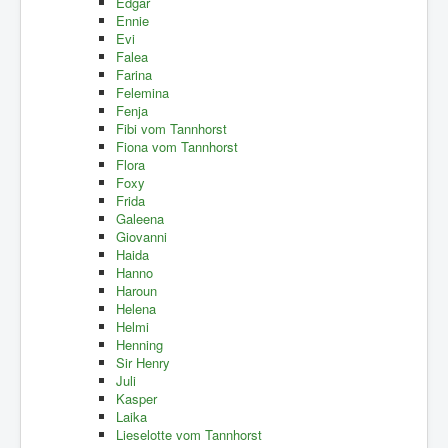
Edgar
Ennie
Evi
Falea
Farina
Felemina
Fenja
Fibi vom Tannhorst
Fiona vom Tannhorst
Flora
Foxy
Frida
Galeena
Giovanni
Haida
Hanno
Haroun
Helena
Helmi
Henning
Sir Henry
Juli
Kasper
Laika
Lieselotte vom Tannhorst