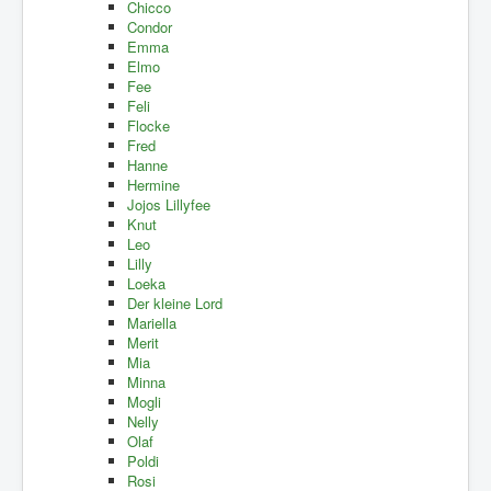
Chicco
Condor
Emma
Elmo
Fee
Feli
Flocke
Fred
Hanne
Hermine
Jojos Lillyfee
Knut
Leo
Lilly
Loeka
Der kleine Lord
Mariella
Merit
Mia
Minna
Mogli
Nelly
Olaf
Poldi
Rosi