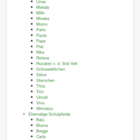
Linus
Melody
Milki
Mineke
Momo
Parlo
Paula
Pepe
Piet
Rike
Rotana
Rozalien v. d. Stal Velt
Schneewittchen
Sölve
Sternchen
Titus
Trixi
Urmeli
Viva
Winnetou
Ehemalige Schulpferde
Balu
Blume
Bregje
Carla