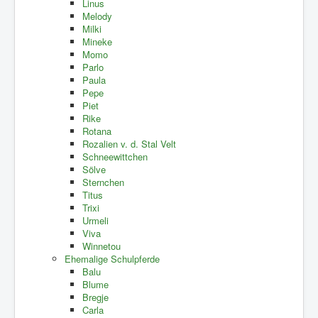
Linus
Melody
Milki
Mineke
Momo
Parlo
Paula
Pepe
Piet
Rike
Rotana
Rozalien v. d. Stal Velt
Schneewittchen
Sölve
Sternchen
Titus
Trixi
Urmeli
Viva
Winnetou
Ehemalige Schulpferde
Balu
Blume
Bregje
Carla