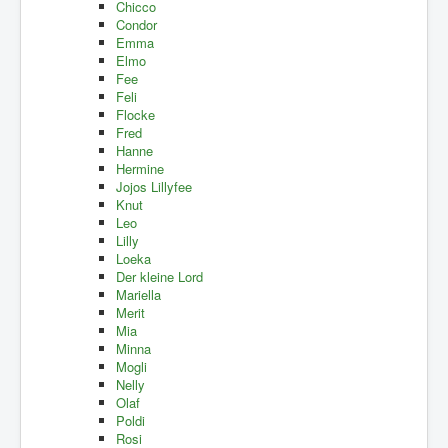
Chicco
Condor
Emma
Elmo
Fee
Feli
Flocke
Fred
Hanne
Hermine
Jojos Lillyfee
Knut
Leo
Lilly
Loeka
Der kleine Lord
Mariella
Merit
Mia
Minna
Mogli
Nelly
Olaf
Poldi
Rosi