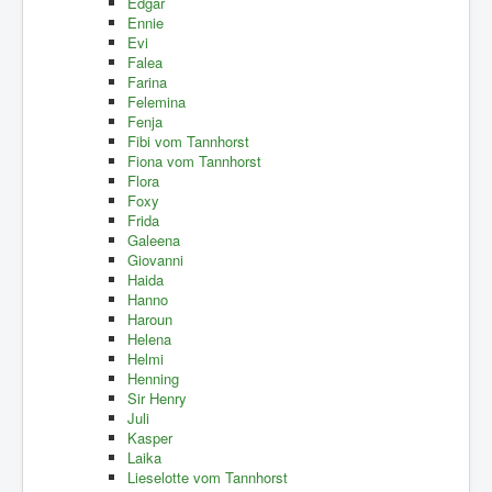
Edgar
Ennie
Evi
Falea
Farina
Felemina
Fenja
Fibi vom Tannhorst
Fiona vom Tannhorst
Flora
Foxy
Frida
Galeena
Giovanni
Haida
Hanno
Haroun
Helena
Helmi
Henning
Sir Henry
Juli
Kasper
Laika
Lieselotte vom Tannhorst