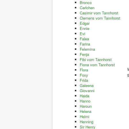
Bronco
Carlchen
Casimir vom Tannhorst
Clemens vom Tannhorst
Edgar
Ennie
Evi
Falea
Farina
Felemina
Fenja
Fibi vom Tannhorst
Fiona vom Tannhorst
Flora
g
Foxy
Frida
Galeena
Giovanni
Haida
Hanno
Haroun
Helena
Helmi
Henning
Sir Henry