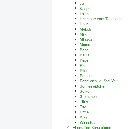
Juli
Kasper
Laika
Lieselotte vom Tannhorst
Linus
Melody
Milki
Mineke
Momo
Parlo
Paula
Pepe
Piet
Rike
Rotana
Rozalien v. d. Stal Velt
Schneewittchen
Sölve
Sternchen
Titus
Trixi
Urmeli
Viva
Winnetou
Ehemalige Schulpferde