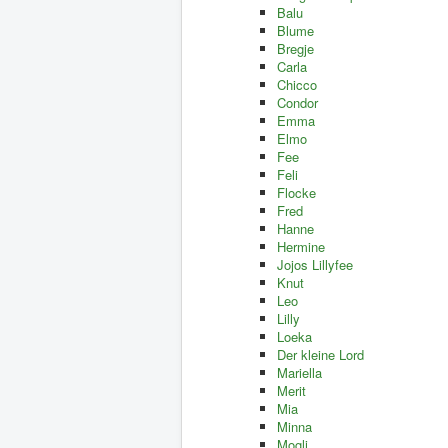
Balu
Blume
Bregje
Carla
Chicco
Condor
Emma
Elmo
Fee
Feli
Flocke
Fred
Hanne
Hermine
Jojos Lillyfee
Knut
Leo
Lilly
Loeka
Der kleine Lord
Mariella
Merit
Mia
Minna
Mogli